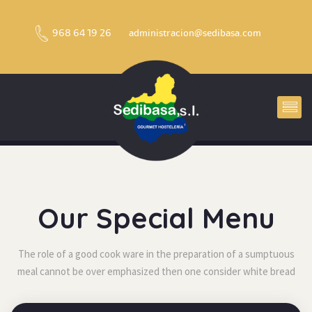
968 64 19 26
administracion@sedibasa.com
Our Special Menu
The role of a good cook ware in the preparation of a sumptuous
meal cannot be over emphasized then one consider white bread