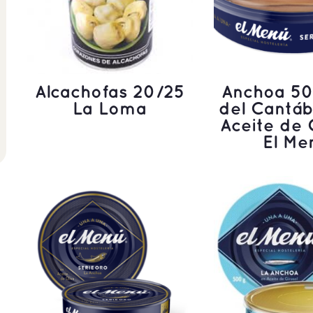
Alcachofas 20/25
Anchoa 50 
La Loma
del Cantáb
Aceite de 
El Me
LEER MÁS
LEER M