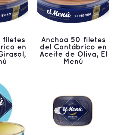
filetes
Anchoa 50 filetes
rico en
del Cantábrico en
Girasol,
Aceite de Oliva, El
nú
Menú
ÁS
LEER MÁS