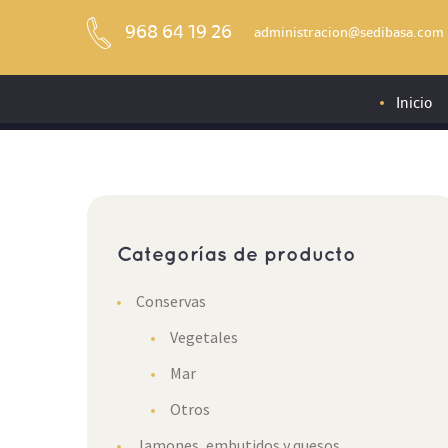
968 64 19 26
administracion@sedibasa.com
Inicio
Categorías de producto
Conservas
Vegetales
Mar
Otros
Jamones, embutidos y quesos