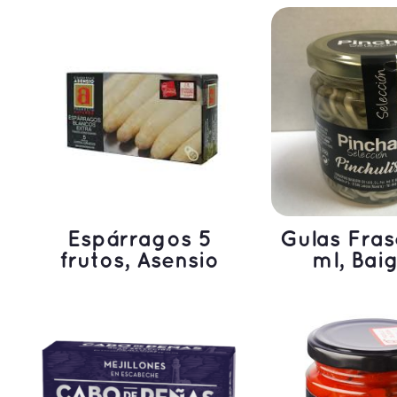
LEER MÁS
LEER M
Espárragos 5
Gulas Fra
frutos, Asensio
ml, Baig
LEER MÁS
LEER M