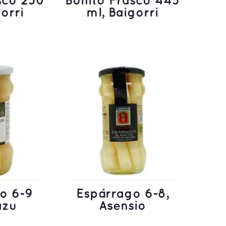
sco 250
Bonito Frasco 445
orri
ml, Baigorri
ÁS
LEER MÁS
o 6-9
Espárrago 6-8,
azu
Asensio