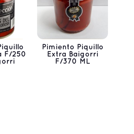
iquillo
Pimiento Piquillo
a F/250
Extra Baigorri
gorri
F/370 ML
ÁS
LEER MÁS