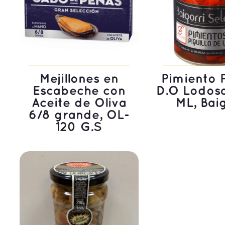
Mejillones en
Pimiento P
Escabeche con
D.O Lodos
Aceite de Oliva
ML, Bai
6/8 grande, OL-
LEER MÁS
LEER M
120 G.S