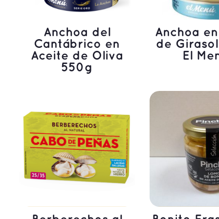
Anchoa del
Anchoa en
Cantábrico en
de Giraso
Aceite de Oliva
El Me
550g
LEER MÁS
LEER M