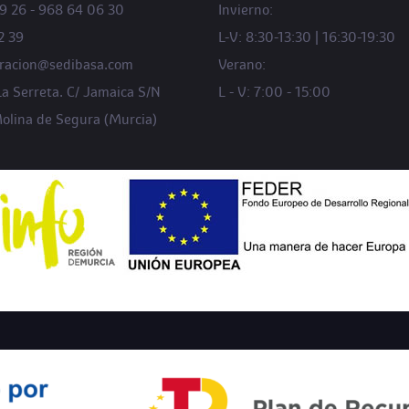
9 26 - 968 64 06 30
Invierno:
2 39
L-V: 8:30-13:30 | 16:30-19:30
tracion@sedibasa.com
Verano:
La Serreta. C/ Jamaica S/N
L - V: 7:00 - 15:00
lina de Segura (Murcia)
DO POR LA UNIÓN EUROPEA. BENEFICIARIO: SEDIBASA S.L. EXPEDIENT