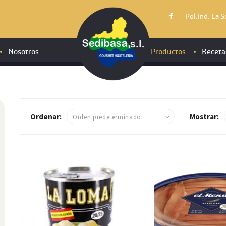
Pol.Ind. La 
Nosotros
Productos
Receta
Conservas
Ordenar:
Mostrar:
Jamones, embuti
Productos refrig
Aceites, vinagre
Especialidades y