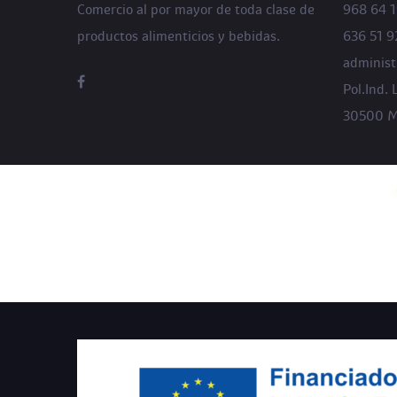
Comercio al por mayor de toda clase de
968 64 1
productos alimenticios y bebidas.
636 51 9
adminis
Pol.Ind. 
30500 Mo
PROYECTO COFINANCIA