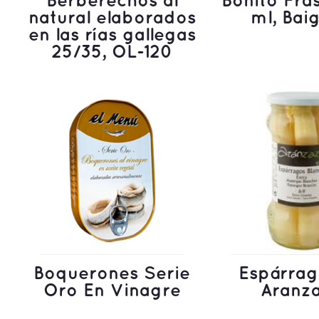
Berberechos al
Bonito Fra
natural elaborados
ml, Baig
en las rías gallegas
25/35, OL-120
LEER MÁS
LEER M
Boquerones Serie
Espárrag
Oro En Vinagre
Aranz