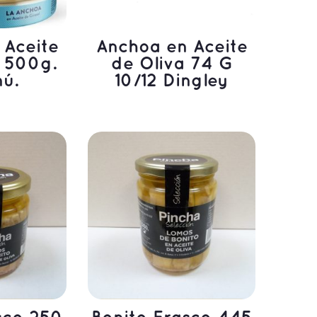
 Aceite
Anchoa en Aceite
l 500g.
de Oliva 74 G
nú.
10/12 Dingley
ÁS
LEER MÁS