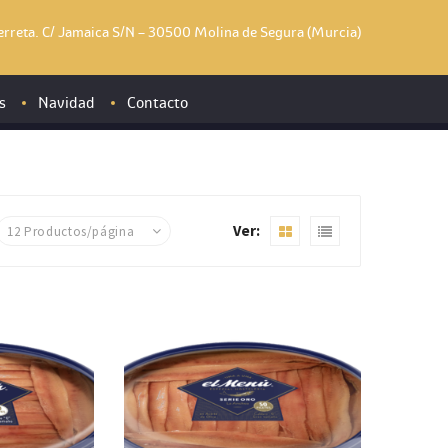
Serreta. C/ Jamaica S/N – 30500 Molina de Segura (Murcia)
s
Navidad
Contacto
Vegetales
Ver:
dos y quesos
Mar
erados y congelados
Otros
Semiconservas
s, salsas y condimentos
Congelados
 otros
Frescos