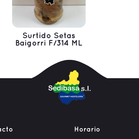
Surtido Setas
Baigorri F/314 ML
LEER MÁS
acto
Horario