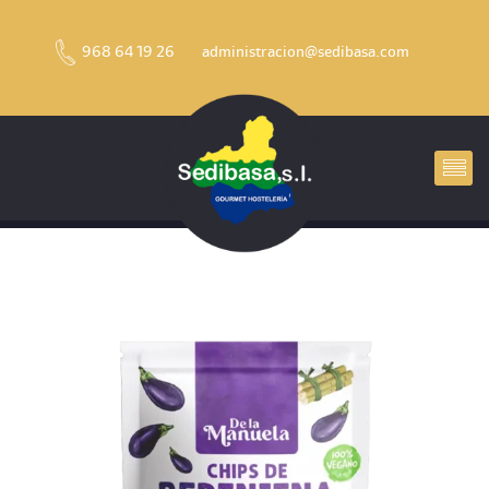
968 64 19 26
administracion@sedibasa.com