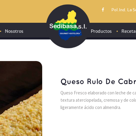
Pol.Ind. La 
Nosotros
Productos
Receta
Conservas
Jamones, embuti
Queso Rulo De Cabr
Productos refrig
Queso Fresco elaborado con leche de ca
Aceites, vinagre
textura aterciopelada, cremosa y de col
Especialidades y
ligeramente ácido con almendra.