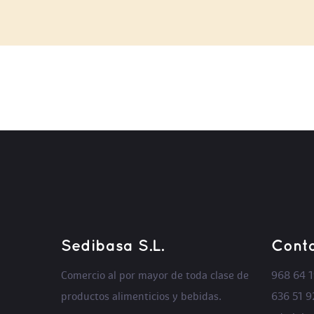
LEER MÁS
Sedibasa S.L.
Cont
Comercio al por mayor de toda clase de
968 64 1
productos alimenticios y bebidas.
636 51 9