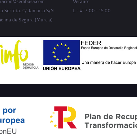
tracion@sedibasa.com
Verano:
La Serreta. C/ Jamaica S/N
L - V: 7:00 - 15:00
lina de Segura (Murcia)
DO POR LA UNIÓN EUROPEA. BENEFICIARIO: SEDIBASA S.L. EXPEDIENT