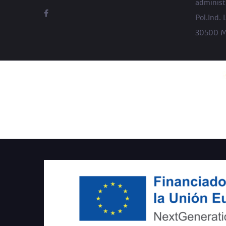
adminis
Pol.Ind. 
30500 Mo
PROYECTO COFINANCIA