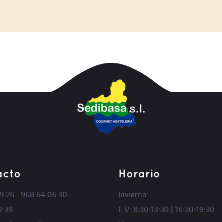
LEER MÁS
LEER MÁS
acto
Horario
9 26 - 968 64 06 30
Invierno:
2 39
L-V: 8:30-13:30 | 16:30-19:30