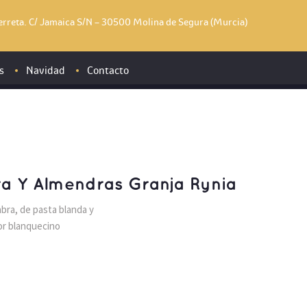
Serreta. C/ Jamaica S/N – 30500 Molina de Segura (Murcia)
s
Navidad
Contacto
Vegetales
dos y quesos
Mar
a Y Almendras Granja Rynia
erados y congelados
Otros
bra, de pasta blanda y
Semiconservas
s, salsas y condimentos
or blanquecino
Congelados
 otros
Frescos