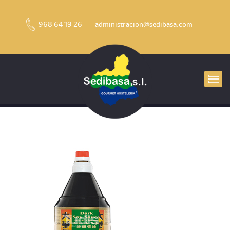
968 64 19 26
administracion@sedibasa.com